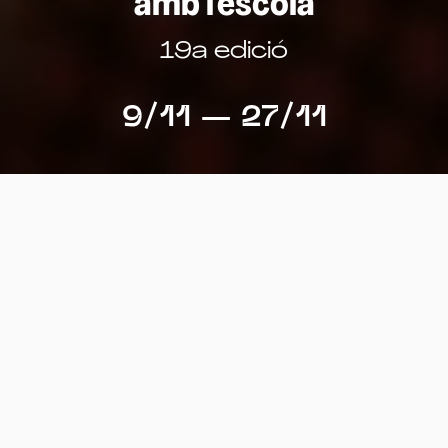
amb l'escola
19a edició
9/11 — 27/11
El Meu Primer Festival amb
l'escola
Festival internacional de cinema per a Infantil i
Primària. Una experiència lúdica i pedagògica
per a descobrir un cinema divers, creatiu i
amb valors.